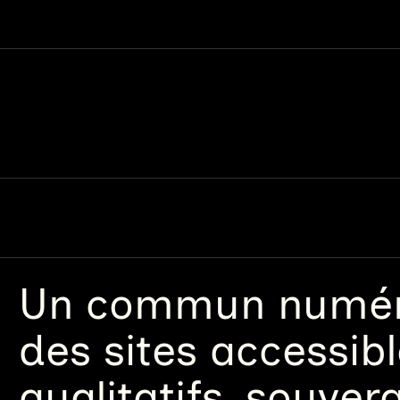
Un
commun numéri
des sites accessib
qualitatifs, souver