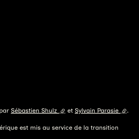
 par
Sébastien Shulz
(lien externe)
et
Sylvain Parasie
(lien 
.
rique est mis au service de la transition