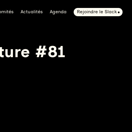
omités
Actualités
Agenda
Rejoindre le Slack
ature #81