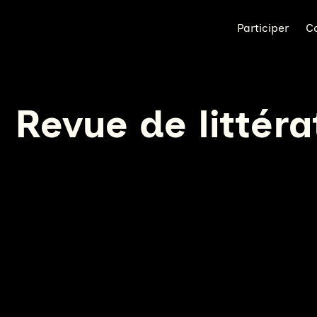
Participer
C
Revue de littér