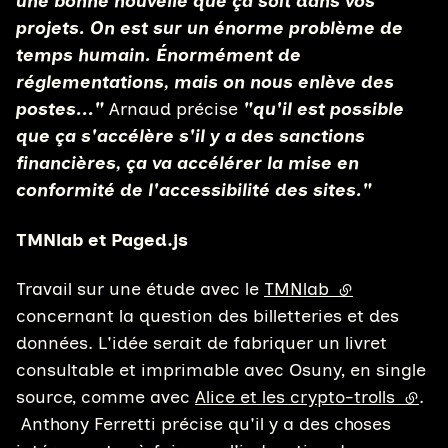
une bonne nouvelle que ça soit dans vos
projets. On est sur un énorme problème de
temps humain. Énormément de
réglementations, mais on nous enlève des
postes..."
Arnaud précise
"qu'
il est possible
que ça s'accélère s'il y a des sanctions
financières, ça va accélérer la mise en
conformité de l'accessibilité des sites."
TMNlab et Paged.js
Travail sur une étude avec le
TMNlab
(lien externe)
concernant la question des billetteries et des
données. L'idée serait de fabriquer un livret
consultable et imprimable avec Osuny, en single
source, comme avec
Alice et les crypto-trolls
(lien 
.
Anthony Ferretti précise qu'il y a des choses