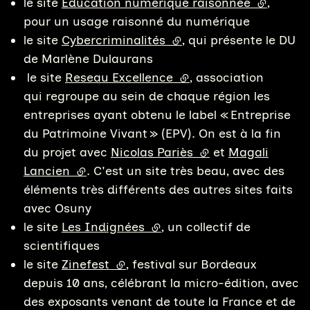
le site
Éducation numérique raisonnée
(lien exte
,
pour un usage raisonné du numérique
le site
Cybercriminalités
(lien externe)
, qui présente le DU
de Marlène Dulaurans
le site
Reseau Excellence
(lien externe)
, association
qui regroupe au sein de chaque région les
entreprises ayant obtenu le label « Entreprise
du Patrimoine Vivant » (EPV). On est à la fin
du projet avec
Nicolas Pariès
(lien externe)
et
Magali
Lancien
(lien externe)
. C'est un site très beau, avec des
éléments très différents des autres sites faits
avec Osuny
le site
Les Indignées
(lien externe)
, un collectif de
scientifiques
le site
Zinefest
(lien externe)
, festival sur Bordeaux
depuis 10 ans, célébrant la micro-édition, avec
des exposants venant de toute la France et de