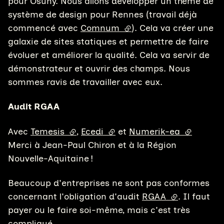
pour Osuny. Nous allons développer un thème de
système de design pour Rennes (travail déjà
commencé avec
Comnum
(lien externe)
). Cela va créer une
galaxie de sites statiques et permettre de faire
évoluer et améliorer la qualité. Cela va servir de
démonstrateur et ouvrir des champs. Nous
sommes ravis de travailler avec eux.
Audit RGAA
Avec
Temesis
(lien externe)
,
Ecedi
(lien externe)
et
Numerik-ea
(lien exte
Merci à Jean-Paul Chiron et à la Région
Nouvelle-Aquitaine !
Beaucoup d'entreprises ne sont pas conformes
concernant l'obligation d'audit
RGAA
(lien externe)
. Il faut
payer ou le faire soi-même, mais c'est très
compliqué.