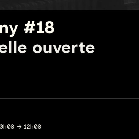
ny #18
lle ouverte
10h00
12h00