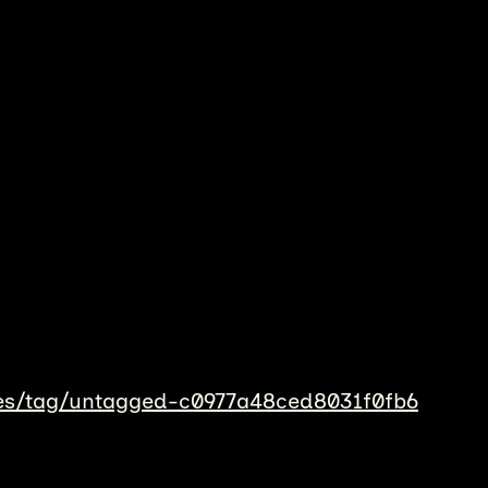
ses/tag/untagged-c0977a48ced8031f0fb6