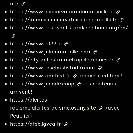
e.fr
(lien externe)
https://www.conservatoiredemarseille.fr
(lien e
https://demos.conservatoiredemarseille.fr
(lien 
https://www.postwachstumkoelnbonn.org/en/
(lien externe)
https://www.le137.fr
(lien externe)
https://www.julienmariolle.com
(lien externe)
https://cityorchestra.metropole.rennes.fr
(lien e
https://www.rosebushstudio.com
(lien externe)
https://www.zinefest.fr
(lien externe)
nouvelle édition !
https://www.jecode.coop
(lien externe)
les contenus
arrivent !
https://alertes-
racisme.alertesracisme.osuny.site
(lien externe)
(avec
Peuplier)
https://afsb.lgvea.fr
(lien externe)