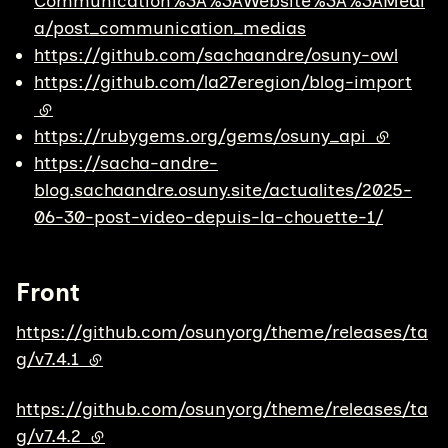
Communication%3A%3AWebsite%3A%3AMedi
a/post_communication_medias
https://github.com/sachaandre/osuny-owl
https://github.com/la27eregion/blog-import
(lien externe)
https://rubygems.org/gems/osuny_api
(lien ext
https://sacha-andre-
blog.sachaandre.osuny.site/actualites/2025-
06-30-post-video-depuis-la-chouette-1/
Front
https://github.com/osunyorg/theme/releases/ta
g/v7.4.1
(lien externe)
https://github.com/osunyorg/theme/releases/ta
g/v7.4.2
(lien externe)