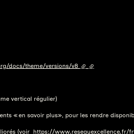
.org/docs/theme/versions/v8
(lien externe)
(lien externe)
me vertical régulier)
ments « en savoir plus», pour les rendre disponi
liorés (voir
https://www.reseauexcellence.fr/fr