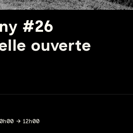
ny #26
lle ouverte
10h00
12h00